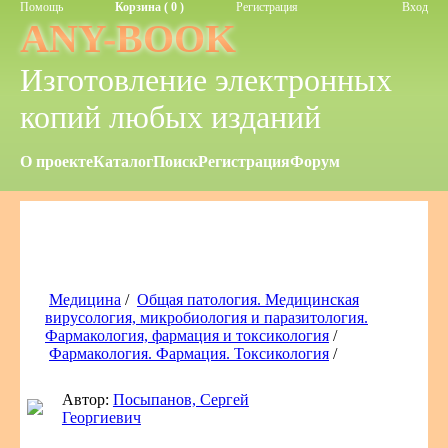
Помощь
Корзина ( 0 )
Регистрация
Вход
ANY-BOOK
Изготовление электронных
копий любых изданий
О проекте
Каталог
Поиск
Регистрация
Форум
Медицина
/
Общая патология. Медицинская
вирусология, микробиология и паразитология.
Фармакология, фармация и токсикология
/
Фармакология. Фармация. Токсикология
/
Автор:
Посыпанов, Сергей
Георгиевич