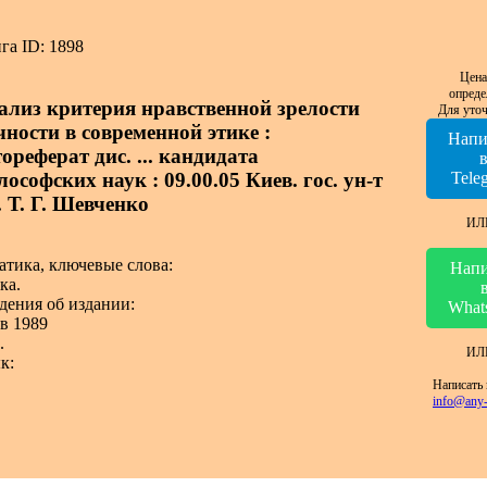
га ID: 1898
Цена
опреде
ализ критерия нравственной зрелости
Для уточ
чности в современной этике :
Напи
ореферат дис. ... кандидата
ософских наук : 09.00.05 Киев. гос. ун-т
Tele
. Т. Г. Шевченко
ИЛ
атика, ключевые слова:
Напи
ка.
дения об издании:
What
в 1989
.
ИЛ
к:
Написать 
info@any-