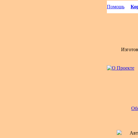
Помощь
Кор
Изгото
Об
Авт