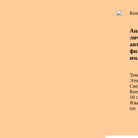
Кни
Ан
ли
авт
фил
им
Тем
Эти
Све
Кие
18 с
Язы
rus