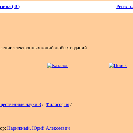
зина ( 0 )
Регистр
вление электронных копий любых изданий
щественные науки 3
/
Философия
/
ор:
Нарижный, Юрий Алексеевич