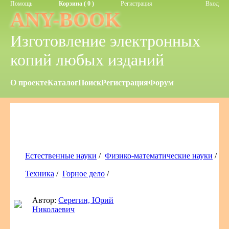
Помощь
Корзина ( 0 )
Регистрация
Вход
ANY-BOOK
Изготовление электронных
копий любых изданий
О проекте
Каталог
Поиск
Регистрация
Форум
Естественные науки
/
Физико-математические науки
/
Техника
/
Горное дело
/
Автор:
Серегин, Юрий
Николаевич