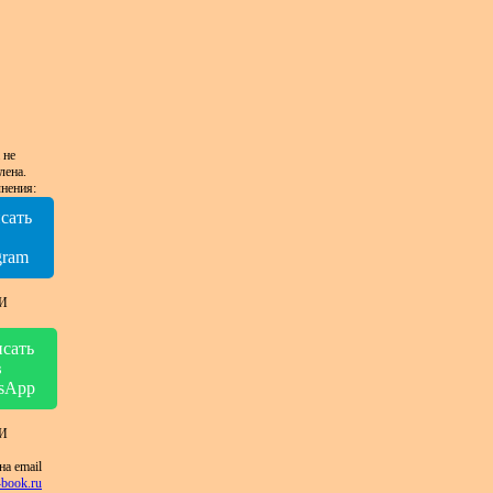
 не
лена.
нения:
сать
в
gram
И
сать
в
sApp
И
на email
book.ru