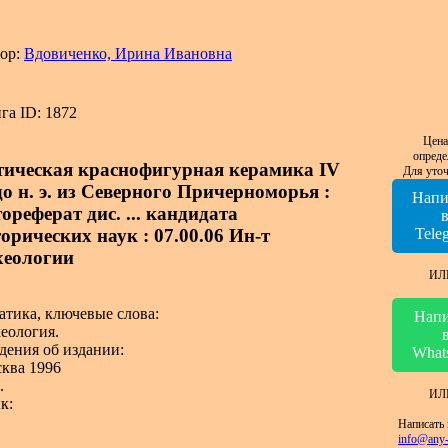
ор:
Вдовиченко, Ирина Ивановна
га ID: 1872
Цена
опреде
тическая краснофигурная керамика IV
Для уточ
до н. э. из Северного Причерноморья :
Напи
ореферат дис. ... кандидата
орических наук : 07.00.06 Ин-т
Tele
хеологии
ИЛ
атика, ключевые слова:
Напи
еология.
дения об издании:
What
ква 1996
.
ИЛ
к:
Написать 
info@any-