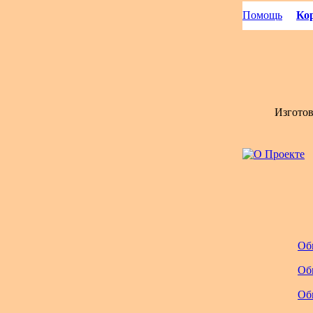
Помощь
Кор
Изгото
Об
Об
Об