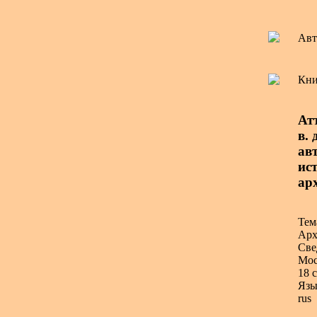
Авт
Кни
Ат
в. 
авт
ист
ар
Тем
Арх
Све
Мос
18 с
Язы
rus