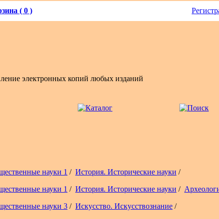
зина ( 0 )
Регистр
вление электронных копий любых изданий
щественные науки 1
/
История. Исторические науки
/
щественные науки 1
/
История. Исторические науки
/
Археолог
щественные науки 3
/
Искусство. Искусствознание
/