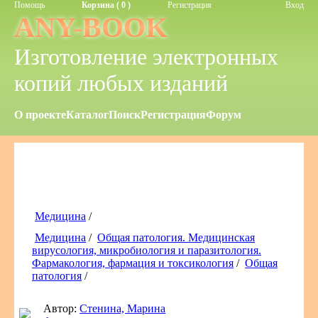
Помощь
Корзина ( 0 )
Регистрация
Вход
ANY-BOOK
Изготовление электронных
копий любых изданий
О проекте
Каталог
Поиск
Регистрация
Форум
Медицина
/
Медицина
/
Общая патология. Медицинская
вирусология, микробиология и паразитология.
Фармакология, фармация и токсикология
/
Общая
патология
/
Автор:
Стенина, Марина