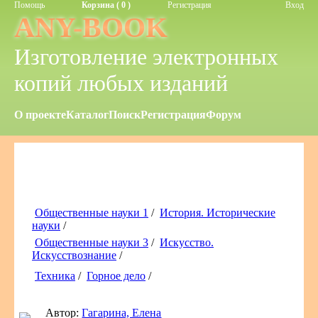
Помощь
Корзина ( 0 )
Регистрация
Вход
ANY-BOOK
Изготовление электронных
копий любых изданий
О проекте
Каталог
Поиск
Регистрация
Форум
Общественные науки 1
/
История. Исторические
науки
/
Общественные науки 3
/
Искусство.
Искусствознание
/
Техника
/
Горное дело
/
Автор:
Гагарина, Елена