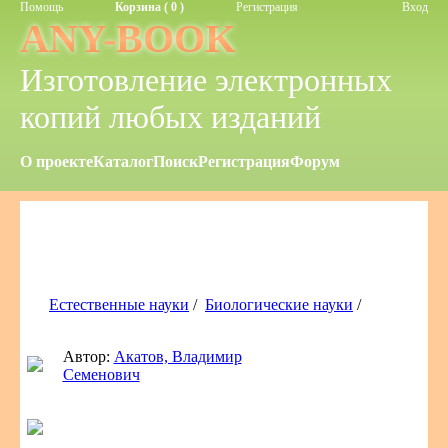
Помощь
Корзина ( 0 )
Регистрация
Вход
ANY-BOOK
Изготовление электронных
копий любых изданий
О проекте
Каталог
Поиск
Регистрация
Форум
Естественные науки
/
Биологические науки
/
Автор:
Акатов, Владимир
Семенович