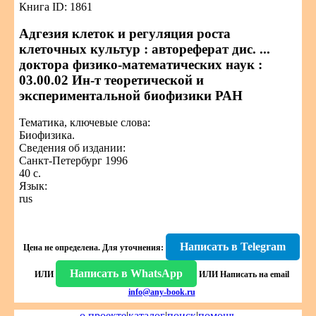
Книга ID: 1861
Адгезия клеток и регуляция роста
клеточных культур : автореферат дис. ...
доктора физико-математических наук :
03.00.02 Ин-т теоретической и
экспериментальной биофизики РАН
Тематика, ключевые слова:
Биофизика.
Сведения об издании:
Санкт-Петербург 1996
40 с.
Язык:
rus
Написать в Telegram
Цена не определена.
Для уточнения:
Написать в WhatsApp
ИЛИ
ИЛИ
Написать на email
info@any-book.ru
о проекте
|
каталог
|
поиск
|
помощь