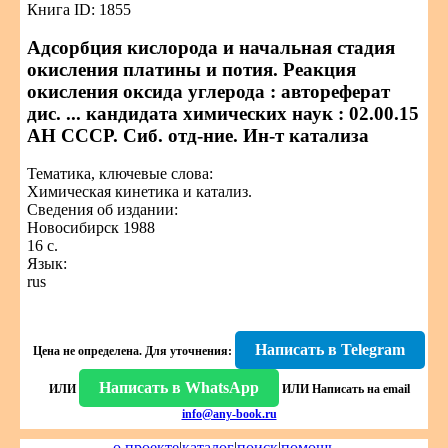
Книга ID: 1855
Адсорбция кислорода и начальная стадия
окисления платины и потия. Реакция
окисления оксида углерода : автореферат
дис. ... кандидата химических наук : 02.00.15
АН СССР. Сиб. отд-ние. Ин-т катализа
Тематика, ключевые слова:
Химическая кинетика и катализ.
Сведения об издании:
Новосибирск 1988
16 с.
Язык:
rus
Написать в Telegram
Цена не определена.
Для уточнения:
Написать в WhatsApp
ИЛИ
ИЛИ
Написать на email
info@any-book.ru
о проекте
|
каталог
|
поиск
|
помощь