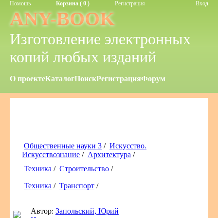
Помощь
Корзина ( 0 )
Регистрация
Вход
ANY-BOOK
Изготовление электронных
копий любых изданий
О проекте
Каталог
Поиск
Регистрация
Форум
Общественные науки 3
/
Искусство.
Искусствознание
/
Архитектура
/
Техника
/
Строительство
/
Техника
/
Транспорт
/
Автор:
Запольский, Юрий