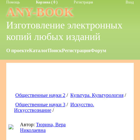
Помощь
Корзина ( 0 )
Регистрация
Вход
ANY-BOOK
Изготовление электронных
копий любых изданий
О проекте
Каталог
Поиск
Регистрация
Форум
Общественные науки 2
/
Культура. Культурология
/
Общественные науки 3
/
Искусство.
Искусствознание
/
Автор:
Тюрина, Вера
Николаевна