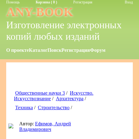
Помощь
Корзина ( 0 )
Регистрация
Вход
ANY-BOOK
Изготовление электронных
копий любых изданий
О проекте
Каталог
Поиск
Регистрация
Форум
Общественные науки 3
/
Искусство.
Искусствознание
/
Архитектура
/
Техника
/
Строительство
/
Автор:
Ефимов, Андрей
Владимирович