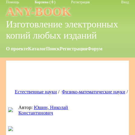
Помощь
Корзина ( 0 )
Регистрация
Вход
ANY-BOOK
Изготовление электронных
копий любых изданий
О проекте
Каталог
Поиск
Регистрация
Форум
Естественные науки
/
Физико-математические науки
/
Автор:
Юшин, Николай
Константинович