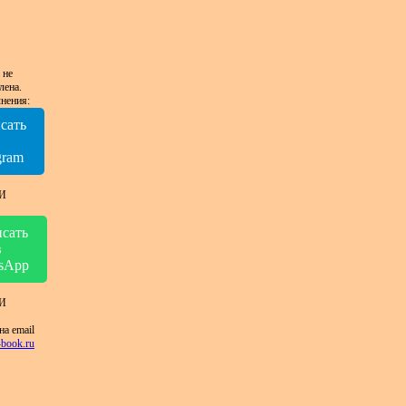
 не
лена.
нения:
сать
в
gram
И
сать
в
sApp
И
на email
book.ru