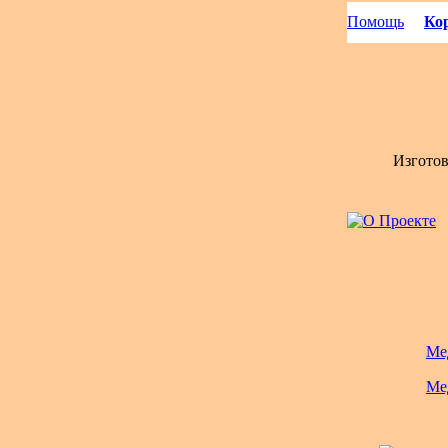
Помощь
Кор
Изгото
Ме
Ме