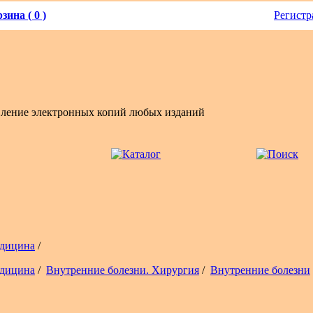
зина ( 0 )
Регистр
вление электронных копий любых изданий
дицина
/
дицина
/
Внутренние болезни. Хирургия
/
Внутренние болезни