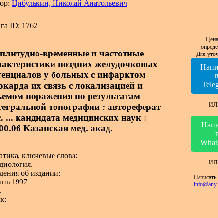
ор:
Цибулькин, Николай Анатольевич
га ID: 1762
Цена
опреде
плитудно-временные и частотные
Для уточ
рактеристики поздних желудочковых
Напи
тенциалов у больных с инфарктом
окарда их связь с локализацией и
Tele
ъемом поражения по результатам
ИЛ
тегральной топографии : автореферат
. ... кандидата медицинских наук :
Напи
00.06 Казанская мед. акад.
What
атика, ключевые слова:
ИЛ
диология.
дения об издании:
Написать 
ань 1997
info@any-
.
к: