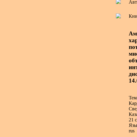
Авт
Кни
Ам
ха
по
ми
об
ин
дис
14.
Тем
Кар
Све
Каз
21 с
Язы
rus