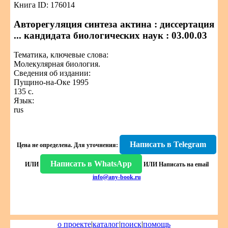
Книга ID: 176014
Авторегуляция синтеза актина : диссертация
... кандидата биологических наук : 03.00.03
Тематика, ключевые слова:
Молекулярная биология.
Сведения об издании:
Пущино-на-Оке 1995
135 с.
Язык:
rus
Написать в Telegram
Цена не определена.
Для уточнения:
Написать в WhatsApp
ИЛИ
ИЛИ
Написать на email
info@any-book.ru
о проекте
|
каталог
|
поиск
|
помощь