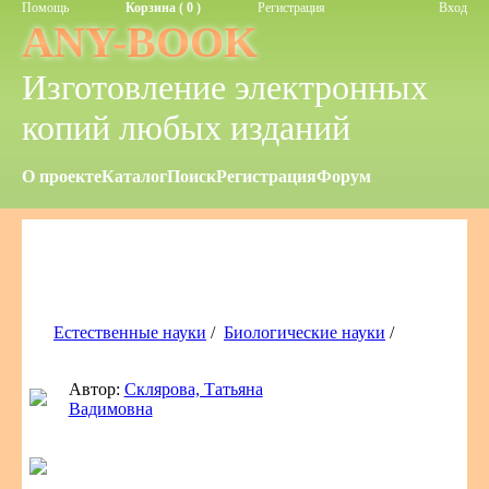
Помощь
Корзина ( 0 )
Регистрация
Вход
ANY-BOOK
Изготовление электронных
копий любых изданий
О проекте
Каталог
Поиск
Регистрация
Форум
Естественные науки
/
Биологические науки
/
Автор:
Склярова, Татьяна
Вадимовна