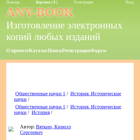
Помощь
Корзина ( 0 )
Регистрация
Вход
ANY-BOOK
Изготовление электронных
копий любых изданий
О проекте
Каталог
Поиск
Регистрация
Форум
Общественные науки 1
/
История. Исторические
науки
/
Общественные науки 1
/
История. Исторические
науки
/
История
/
Автор:
Вяткин, Кирилл
Сергеевич