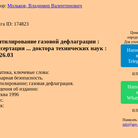
ор:
Мольков, Владимир Валентинович
га ID: 174823
Цена
опреде
нтилирование газовой дефлаграции :
Для уточ
сертация ... доктора технических наук :
Напи
26.03
Tele
атика, ключевые слова:
ИЛ
арная безопасность.
тилирование; газовая дефлаграция.
Напи
дения об издании:
ква 1996
What
с.
к:
ИЛ
Написать 
info@any-