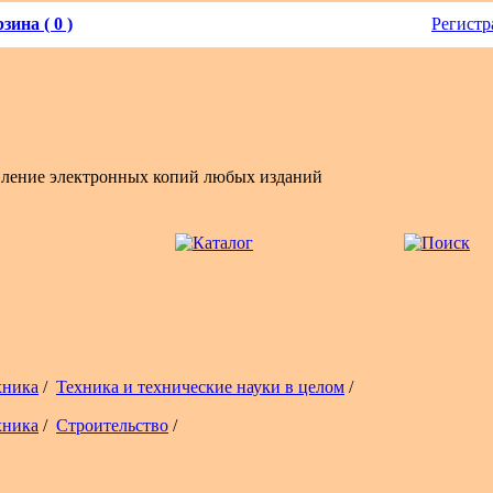
зина ( 0 )
Регистр
вление электронных копий любых изданий
хника
/
Техника и технические науки в целом
/
хника
/
Строительство
/