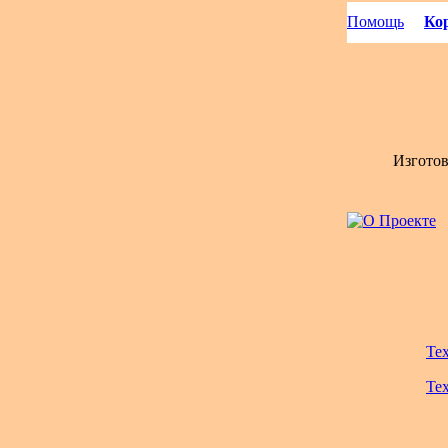
Помощь
Кор
Изгото
Те
Те