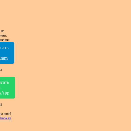
 не
лена.
нения:
сать
в
gram
И
сать
в
sApp
И
на email
book.ru