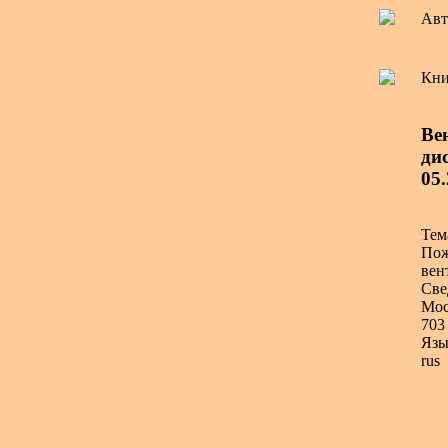
Авт
Кни
Ве
дис
05.
Тем
Пож
вен
Све
Мос
703 
Язы
rus