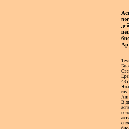
Ас
пе
де
пеп
би
Ар
Тем
Био
Све
Ере
43 с
Язы
rus
Анн
В д
асп
гол
акт
спо
био