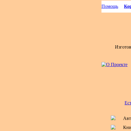
Помощь
Кор
Изгото
Ес
Авт
Кни