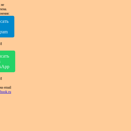
 не
лена.
нения:
сать
в
gram
И
сать
в
sApp
И
на email
book.ru