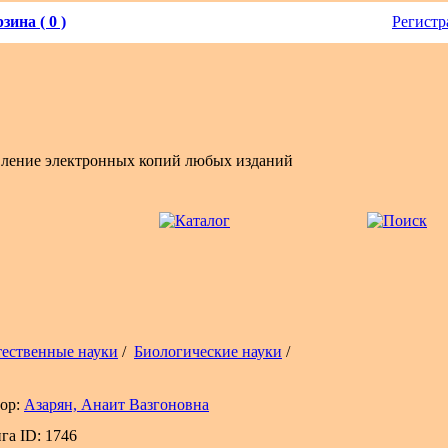
зина ( 0 )
Регистр
вление электронных копий любых изданий
тественные науки
/
Биологические науки
/
ор:
Азарян, Анаит Вазгоновна
га ID: 1746