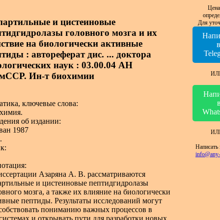
Цена
опреде
партильные и цистеиновые
Для уточ
птидгидролазы головного мозга и их
Напи
йствие на биологически активные
тиды : автореферат дис. ... доктора
Tele
ологических наук : 03.00.04 АН
ИЛ
мССР. Ин-т биохимии
Напи
атика, ключевые слова:
What
химия.
дения об издании:
ван 1987
ИЛ
.
Написать 
к:
info@any-
отация:
иссертации Азаряна А. В. рассматриваются
артильные и цистеиновые пептидгидролазы
овного мозга, а также их влияние на биологически
ивные пептиды. Результаты исследований могут
собствовать пониманию важных процессов в
системах и открывать пути для разработки новых