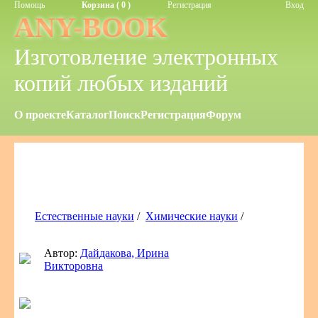
Помощь
Корзина ( 0 )
Регистрация
Вход
ANY-BOOK
Изготовление электронных
копий любых изданий
О проекте
Каталог
Поиск
Регистрация
Форум
Естественные науки
/
Химические науки
/
Автор:
Дайдакова, Ирина
Викторовна