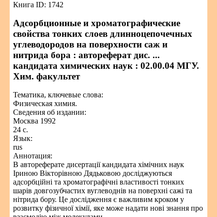
Книга ID: 1742
Адсорбционные и хроматографические
свойства тонких слоев длинноцепочечных
углеводородов на поверхности саж и
нитрида бора : автореферат дис. ...
кандидата химических наук : 02.00.04 МГУ.
Хим. факультет
Тематика, ключевые слова:
Физическая химия.
Сведения об издании:
Москва 1992
24 с.
Язык:
rus
Аннотация:
В автореферате дисертації кандидата хімічних наук
Іриною Вікторівною Дядьковою досліджуються
адсорбційні та хроматографічні властивості тонких
шарів довгозубчастих вуглеводнів на поверхні сажі та
нітрида бору. Це дослідження є важливим кроком у
розвитку фізичної хімії, яке може надати нові знання про
взаємодію між молекулами.