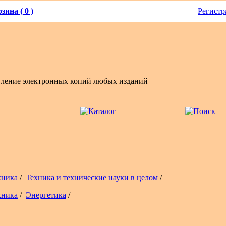
зина ( 0 )
Регистр
вление электронных копий любых изданий
хника
/
Техника и технические науки в целом
/
хника
/
Энергетика
/