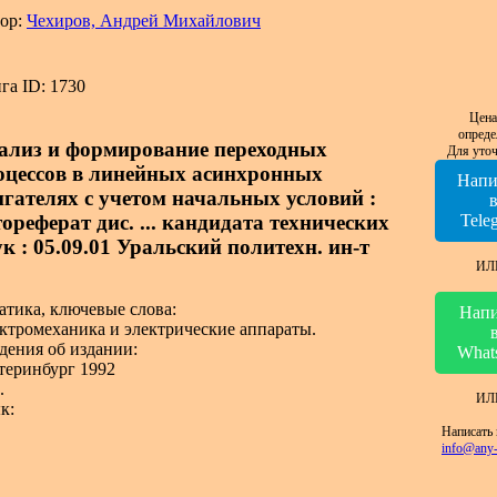
ор:
Чехиров, Андрей Михайлович
га ID: 1730
Цена
опреде
ализ и формирование переходных
Для уточ
оцессов в линейных асинхронных
Напи
игателях с учетом начальных условий :
ореферат дис. ... кандидата технических
Tele
к : 05.09.01 Уральский политехн. ин-т
ИЛ
атика, ключевые слова:
Напи
ктромеханика и электрические аппараты.
дения об издании:
What
теринбург 1992
.
ИЛ
к:
Написать 
info@any-