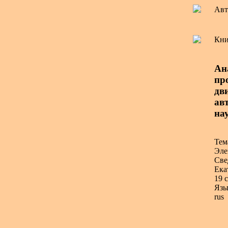
Авт
Кни
Ан
пр
дв
авт
нау
Тем
Эле
Све
Ека
19 с
Язы
rus