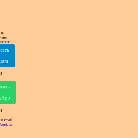
 не
лена.
нения:
сать
в
gram
И
сать
в
sApp
И
на email
book.ru