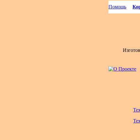
Помощь
Кор
Изгото
Те
Те