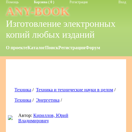
Помощь
Корзина ( 0 )
Регистрация
Вход
ANY-BOOK
Изготовление электронных
копий любых изданий
О проекте
Каталог
Поиск
Регистрация
Форум
Техника
/
Техника и технические науки в целом
/
Техника
/
Энергетика
/
Автор:
Кириллов, Юрий
Владимирович