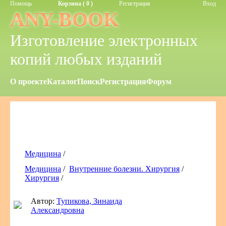
Помощь
Корзина ( 0 )
Регистрация
Вход
ANY-BOOK
Изготовление электронных
копий любых изданий
О проекте
Каталог
Поиск
Регистрация
Форум
Медицина
/
Медицина
/
Внутренние болезни. Хирургия
/
Хирургия
/
Автор:
Тупикова, Зинаида
Александровна