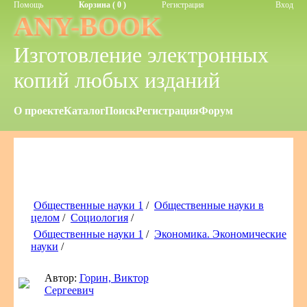
Помощь
Корзина ( 0 )
Регистрация
Вход
ANY-BOOK
Изготовление электронных
копий любых изданий
О проекте
Каталог
Поиск
Регистрация
Форум
Общественные науки 1
/
Общественные науки в
целом
/
Cоциология
/
Общественные науки 1
/
Экономика. Экономические
науки
/
Автор:
Горин, Виктор
Сергеевич