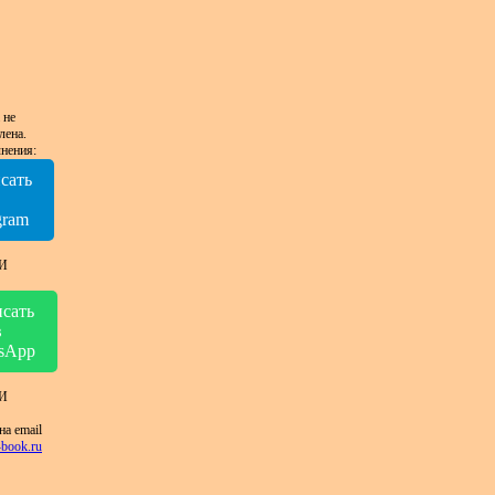
 не
лена.
нения:
сать
в
gram
И
сать
в
sApp
И
на email
book.ru