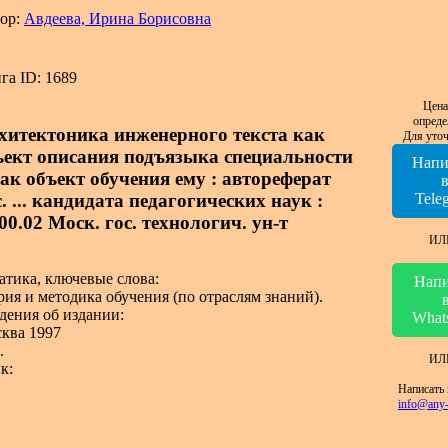
ор:
Авдеева, Ирина Борисовна
га ID: 1689
Цена
опреде
хитектоника инженерного текста как
Для уточ
ъект описания подъязыка специальности
Напи
как объект обучения ему : автореферат
. ... кандидата педагогических наук :
Tele
00.02 Моск. гос. технологич. ун-т
ИЛ
атика, ключевые слова:
Напи
рия и методика обучения (по отраслям знаний).
дения об издании:
What
ква 1997
.
ИЛ
к:
Написать 
info@any-