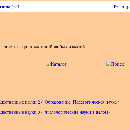
зина ( 0 )
Регистр
вление электронных копий любых изданий
щественные науки 2
/
Образование. Педагогическая наука
/
щественные науки 3
/
Филологические науки в целом
/