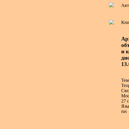
Авт
Кни
Ар
об
и 
дис
13.
Тем
Тео
Све
Мос
27 с
Язы
rus