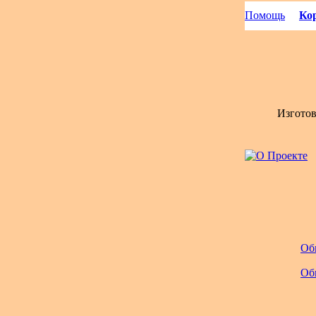
Помощь
Кор
Изгото
Об
Об