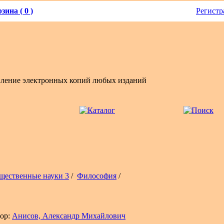
зина ( 0 )
Регистр
вление электронных копий любых изданий
щественные науки 3
/
Философия
/
ор:
Анисов, Александр Михайлович