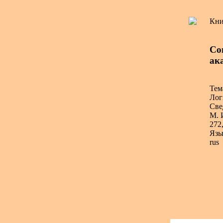
Кни
Со
ак
Тем
Лог
Све
М. 
272,
Язы
rus