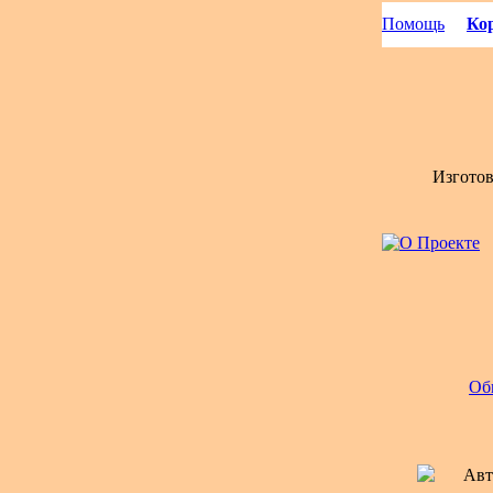
Помощь
Кор
Изгото
Об
Авт