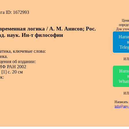
га ID: 1672993
Цена
опреде
временная логика / А. М. Анисов; Рос.
Для уточ
ад. наук. Ин-т философии
Напи
Tele
атика, ключевые слова:
ика.
ИЛ
дения об издании:
ИФ РАН 2002
Напи
 [1] с. 20 см
к:
What
ИЛ
Написать 
info@any-