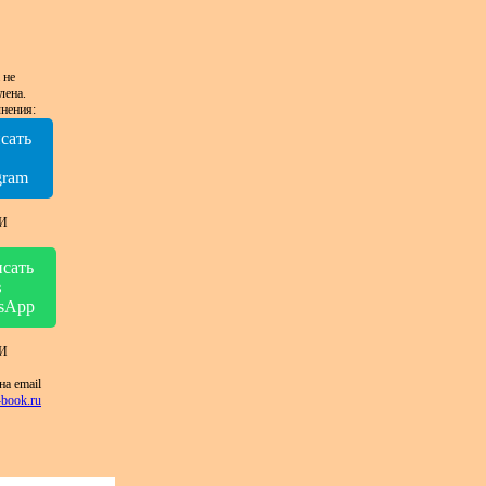
 не
лена.
нения:
сать
в
gram
И
сать
в
sApp
И
на email
book.ru