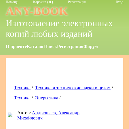
Помощь
Корзина ( 0 )
Регистрация
Вход
ANY-BOOK
Изготовление электронных
копий любых изданий
О проекте
Каталог
Поиск
Регистрация
Форум
Техника
/
Техника и технические науки в целом
/
Техника
/
Энергетика
/
Автор:
Андрюшаев, Александр
Михайлович