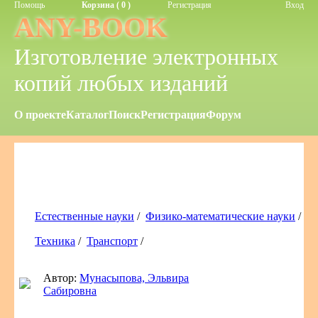
Помощь
Корзина ( 0 )
Регистрация
Вход
ANY-BOOK
Изготовление электронных
копий любых изданий
О проекте
Каталог
Поиск
Регистрация
Форум
Естественные науки
/
Физико-математические науки
/
Техника
/
Транспорт
/
Автор:
Мунасыпова, Эльвира
Сабировна