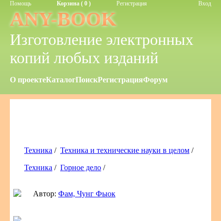
Помощь
Корзина ( 0 )
Регистрация
Вход
ANY-BOOK
Изготовление электронных
копий любых изданий
О проекте
Каталог
Поиск
Регистрация
Форум
Техника
/
Техника и технические науки в целом
/
Техника
/
Горное дело
/
Автор:
Фам, Чунг Фыок