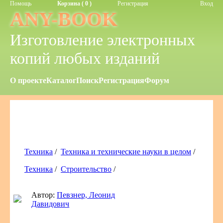
Помощь
Корзина ( 0 )
Регистрация
Вход
ANY-BOOK
Изготовление электронных
копий любых изданий
О проекте
Каталог
Поиск
Регистрация
Форум
Техника
/
Техника и технические науки в целом
/
Техника
/
Строительство
/
Автор:
Певзнер, Леонид
Давидович