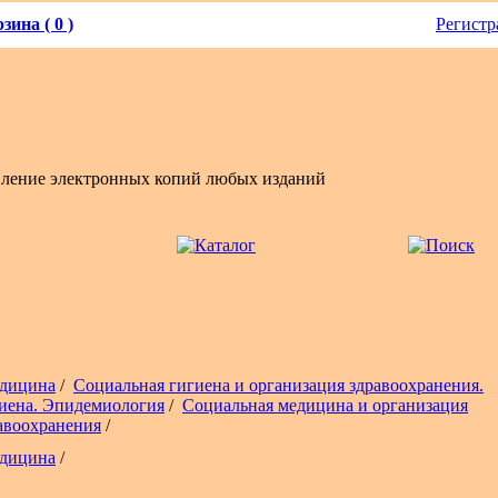
зина ( 0 )
Регистр
вление электронных копий любых изданий
дицина
/
Социальная гигиена и организация здравоохранения.
иена. Эпидемиология
/
Социальная медицина и организация
авоохранения
/
дицина
/