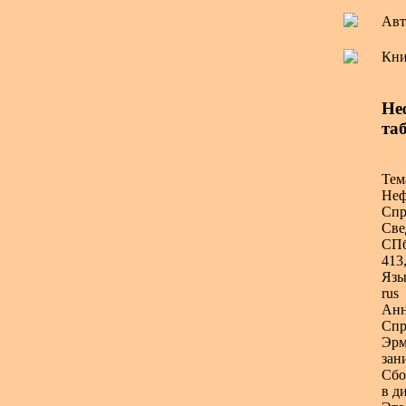
Авт
Кни
Не
та
Тем
Неф
Спр
Све
СПб
413,
Язы
rus
Анн
Спр
Эрм
зан
Сбо
в д