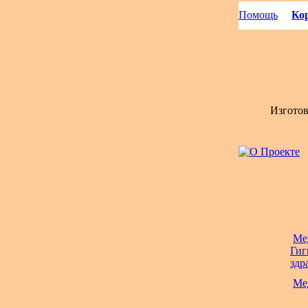
Помощь
Кор
Изгото
Ме
Гиг
здр
Ме