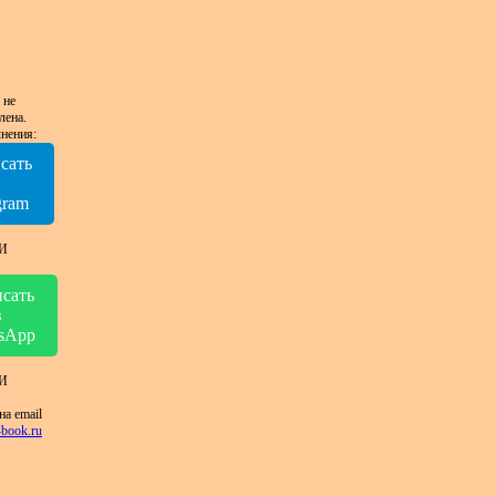
 не
лена.
нения:
сать
в
gram
И
сать
в
sApp
И
на email
book.ru