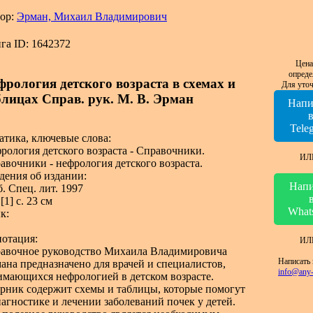
ор:
Эрман, Михаил Владимирович
га ID: 1642372
Цена
опреде
фрология детского возраста в схемах и
Для уточ
блицах Справ. рук. М. В. Эрман
Напи
Tele
атика, ключевые слова:
рология детского возраста - Справочники.
ИЛ
авочники - нефрология детского возраста.
дения об издании:
Напи
. Спец. лит. 1997
[1] с. 23 см
What
к:
отация:
ИЛ
авочное руководство Михаила Владимировича
Написать 
ана предназначено для врачей и специалистов,
info@any-
имающихся нефрологией в детском возрасте.
рник содержит схемы и таблицы, которые помогут
иагностике и лечении заболеваний почек у детей.