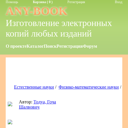
Помощь
Корзина ( 0 )
Регистрация
Вход
ANY-BOOK
Изготовление электронных
копий любых изданий
О проекте
Каталог
Поиск
Регистрация
Форум
Естественные науки
/
Физико-математические науки
/
Автор:
Тодуа, Гоча
Шалвович