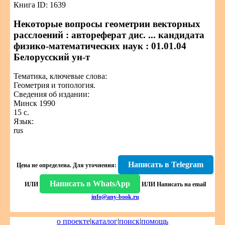
Книга ID: 1639
Некоторые вопросы геометрии векторных
расслоений : автореферат дис. ... кандидата
физико-математических наук : 01.01.04
Белорусский ун-т
Тематика, ключевые слова:
Геометрия и топология.
Сведения об издании:
Минск 1990
15 с.
Язык:
rus
Написать в Telegram
Цена не определена.
Для уточнения:
Написать в WhatsApp
ИЛИ
ИЛИ
Написать на email
info@any-book.ru
о проекте
|
каталог
|
поиск
|
помощь