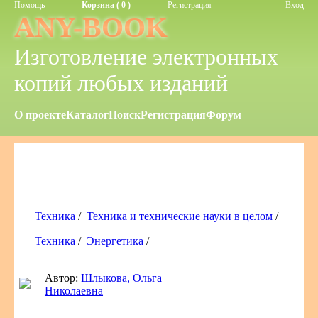
Помощь
Корзина ( 0 )
Регистрация
Вход
ANY-BOOK
Изготовление электронных
копий любых изданий
О проекте
Каталог
Поиск
Регистрация
Форум
Техника
/
Техника и технические науки в целом
/
Техника
/
Энергетика
/
Автор:
Шлыкова, Ольга
Николаевна