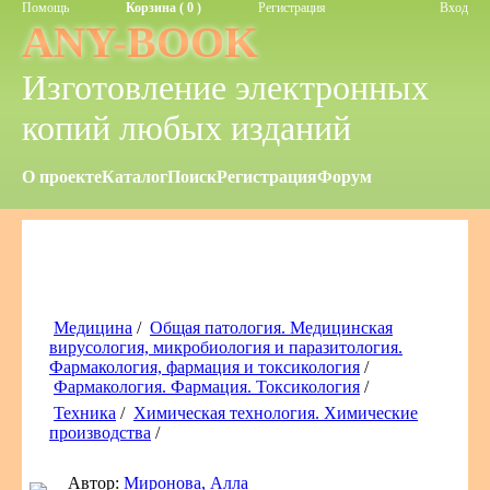
Помощь
Корзина ( 0 )
Регистрация
Вход
ANY-BOOK
Изготовление электронных
копий любых изданий
О проекте
Каталог
Поиск
Регистрация
Форум
Медицина
/
Общая патология. Медицинская
вирусология, микробиология и паразитология.
Фармакология, фармация и токсикология
/
Фармакология. Фармация. Токсикология
/
Техника
/
Химическая технология. Химические
производства
/
Автор:
Миронова, Алла