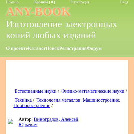
Помощь
Корзина ( 0 )
Регистрация
Вход
ANY-BOOK
Изготовление электронных
копий любых изданий
О проекте
Каталог
Поиск
Регистрация
Форум
Естественные науки
/
Физико-математические науки
/
Техника
/
Технология металлов. Машиностроение.
Приборостроение
/
Автор:
Виноградов, Алексей
Юрьевич