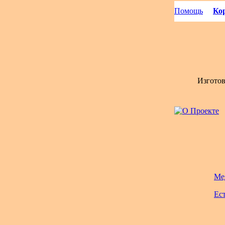
Помощь
Кор
Изгото
Ме
Ес