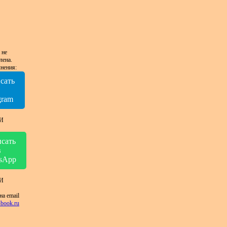
 не
лена.
нения:
сать
в
gram
И
сать
в
sApp
И
на email
book.ru