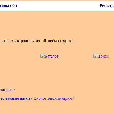
зина ( 0 )
Регистр
вление электронных копий любых изданий
дицина
/
тественные науки
/
Биологические науки
/