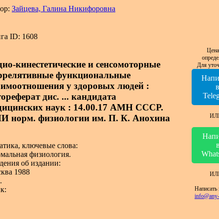
ор:
Зайцева, Галина Никифоровна
га ID: 1608
Цена
опреде
дио-кинестетические и сенсомоторные
Для уточ
ррелятивные функциональные
Напи
аимоотношения у здоровых людей :
ореферат дис. ... кандидата
Tele
дицинских наук : 14.00.17 АМН СССР.
ИЛ
И норм. физиологии им. П. К. Анохина
Напи
атика, ключевые слова:
What
мальная физиология.
дения об издании:
ква 1988
ИЛ
.
Написать 
к:
info@any-