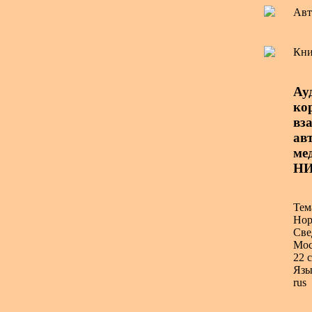
Авт
Кни
Ау
ко
вз
авт
ме
НИ
Тем
Нор
Све
Мос
22 с
Язы
rus