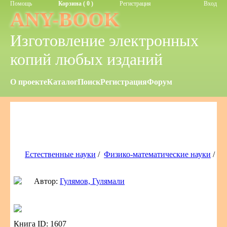
Помощь
Корзина ( 0 )
Регистрация
Вход
ANY-BOOK
Изготовление электронных
копий любых изданий
О проекте
Каталог
Поиск
Регистрация
Форум
Естественные науки
/
Физико-математические науки
/
Автор:
Гулямов, Гулямали
Книга ID: 1607