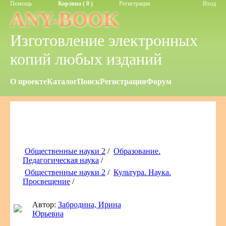
Помощь
Корзина ( 0 )
Регистрация
Вход
ANY-BOOK
Изготовление электронных
копий любых изданий
О проекте
Каталог
Поиск
Регистрация
Форум
Общественные науки 2
/
Образование.
Педагогическая наука
/
Общественные науки 2
/
Культура. Наука.
Просвещение
/
Автор:
Забродина, Ирина
Юрьевна