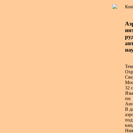
Кни
Аэ
ин
ру
авт
на
Тем
Охр
Све
Мос
32 с
Язы
rus
Анн
В д
аэр
под
кан
Ник