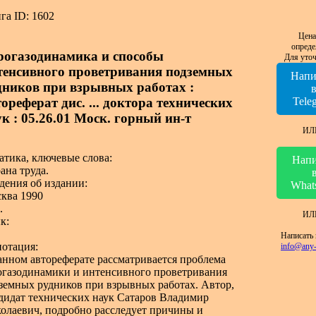
га ID: 1602
Цена
опреде
рогазодинамика и способы
Для уточ
тенсивного проветривания подземных
Напи
дников при взрывных работах :
ореферат дис. ... доктора технических
Tele
ук : 05.26.01 Моск. горный ин-т
ИЛ
атика, ключевые слова:
Напи
ана труда.
дения об издании:
What
ква 1990
.
ИЛ
к:
Написать 
отация:
info@any-
анном автореферате рассматривается проблема
огазодинамики и интенсивного проветривания
земных рудников при взрывных работах. Автор,
дидат технических наук Сатаров Владимир
олаевич, подробно расследует причины и