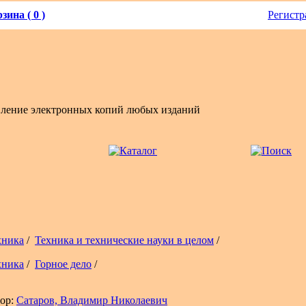
зина ( 0 )
Регистр
вление электронных копий любых изданий
хника
/
Техника и технические науки в целом
/
хника
/
Горное дело
/
ор:
Сатаров, Владимир Николаевич