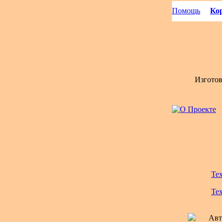
Помощь
Кор
Изгото
Те
Те
Авт