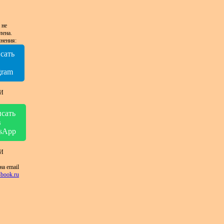
 не
лена.
нения:
сать
в
gram
И
сать
в
sApp
И
на email
book.ru