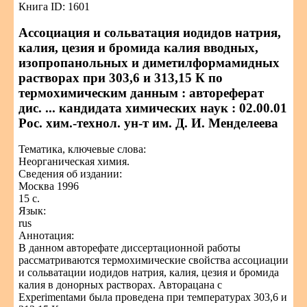
Книга ID: 1601
Ассоциация и сольватация иодидов натрия,
калия, цезия и бромида калия вводных,
изопропанольных и диметилформамидных
растворах при 303,6 и 313,15 К по
термохимическим данным : автореферат
дис. ... кандидата химических наук : 02.00.01
Рос. хим.-технол. ун-т им. Д. И. Менделеева
Тематика, ключевые слова:
Неорганическая химия.
Сведения об издании:
Москва 1996
15 с.
Язык:
rus
Аннотация:
В данном авторефате диссертационной работы
рассматриваются термохимические свойства ассоциации
и сольватации иодидов натрия, калия, цезия и бромида
калия в донорных растворах. Авторацана с
Experimentами была проведена при температурах 303,6 и