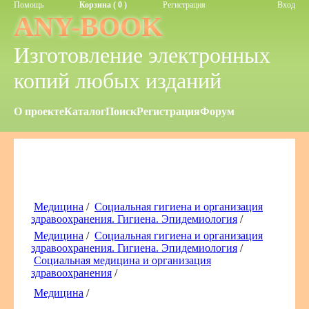
Помощь
Корзина ( 0 )
Регистрация
Вход
ANY-BOOK
Изготовление электронных
копий любых изданий
О проекте
Каталог
Поиск
Регистрация
Форум
Медицина
/
Социальная гигиена и организация
здравоохранения. Гигиена. Эпидемиология
/
Медицина
/
Социальная гигиена и организация
здравоохранения. Гигиена. Эпидемиология
/
Социальная медицина и организация
здравоохранения
/
Медицина
/