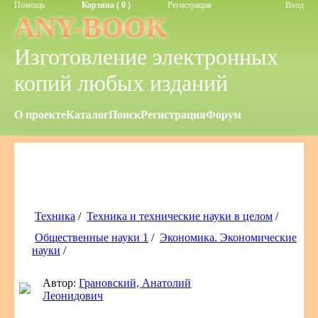
Помощь
Корзина ( 0 )
Регистрация
Вход
ANY-BOOK
Изготовление электронных
копий любых изданий
О проекте
Каталог
Поиск
Регистрация
Форум
Техника
/
Техника и технические науки в целом
/
Общественные науки 1
/
Экономика. Экономические
науки
/
Автор:
Грановский, Анатолий
Леонидович