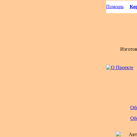
Помощь
Кор
Изгото
Об
Об
Авт