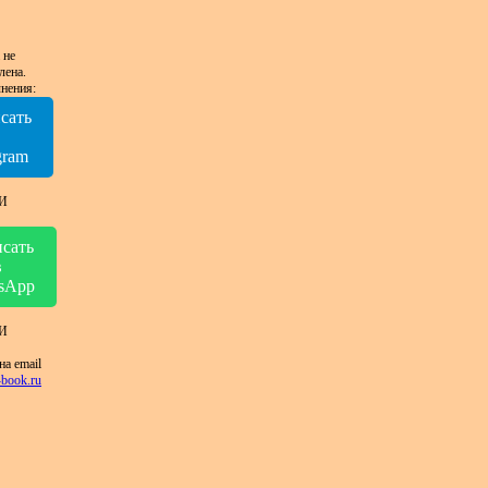
 не
лена.
нения:
сать
в
gram
И
сать
в
sApp
И
на email
book.ru