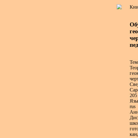
Кни
Об
ге
чер
пед
Тем
Тео
гео
чер
Све
Сар
205 
Язы
rus
Анн
Дис
шко
гот
кан