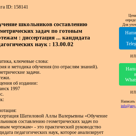
га ID: 158141
Цена
опреде
учение школьников составлению
Для уточ
ометрических задач по готовым
Напи
тежам : диссертация ... кандидата
агогических наук : 13.00.02
Tele
ИЛ
атика, ключевые слова:
рия и методика обучения (по отраслям знаний).
Напи
метрические задачи.
тежи.
What
дения об издании:
анск 1997
ИЛ
с.
к:
Написать 
info@any-
отация:
сертация Шатиловой Аллы Валерьевны «Обучение
льников составлению геометрических задач по
овым чертежам» - это практический руководство
дидата педагогических наук, которое анализирует