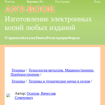
Помощь
Корзина ( 0 )
Регистрация
Вход
ANY-BOOK
Изготовление электронных
копий любых изданий
О проекте
Каталог
Поиск
Регистрация
Форум
Техника
/
Технология металлов. Машиностроение.
Приборостроение
/
Техника
/
Техника и технические науки в целом
/
Автор:
Осипов, Вячеслав
Семенович