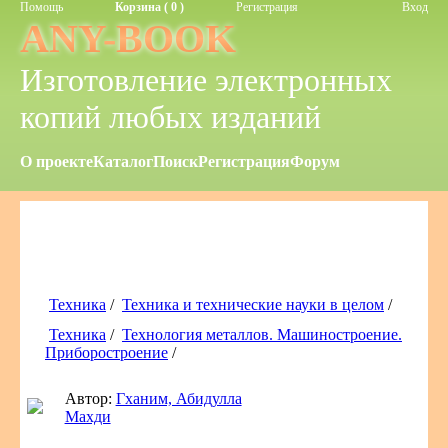
Помощь
Корзина ( 0 )
Регистрация
Вход
ANY-BOOK
Изготовление электронных
копий любых изданий
О проекте
Каталог
Поиск
Регистрация
Форум
Техника
/
Техника и технические науки в целом
/
Техника
/
Технология металлов. Машиностроение.
Приборостроение
/
Автор:
Гханим, Абидулла
Махди