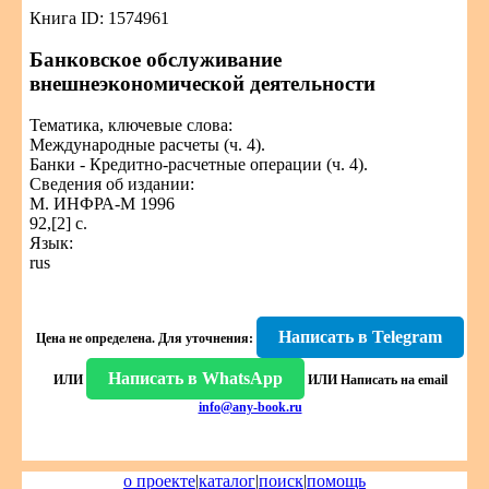
Книга ID: 1574961
Банковское обслуживание
внешнеэкономической деятельности
Тематика, ключевые слова:
Международные расчеты (ч. 4).
Банки - Кредитно-расчетные операции (ч. 4).
Сведения об издании:
М. ИНФРА-М 1996
92,[2] с.
Язык:
rus
Написать в Telegram
Цена не определена.
Для уточнения:
Написать в WhatsApp
ИЛИ
ИЛИ
Написать на email
info@any-book.ru
о проекте
|
каталог
|
поиск
|
помощь