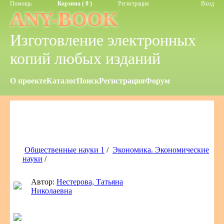
Помощь
Корзина ( 0 )
Регистрация
Вход
ANY-BOOK
Изготовление электронных
копий любых изданий
О проекте
Каталог
Поиск
Регистрация
Форум
Общественные науки 1
/
Экономика. Экономические
науки
/
Автор:
Нестерова, Татьяна
Николаевна