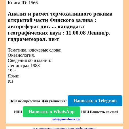
Книга ID: 1566
Анализ и расчет термохалинного режима
открытой части Финского залива :
автореферат дис. ... кандидата
географических наук : 11.00.08 Ленингр.
гидрометеорол. ин-т
Тематика, ключевые слова:
Океанология.
Сведения об издании:
Ленинград 1988
19 с.
Язык:
rus
Написать в Telegram
Цена не определена.
Для уточнения:
Написать в WhatsApp
ИЛИ
ИЛИ
Написать на email
info@any-book.ru
о проекте
|
каталог
|
поиск
|
помощь