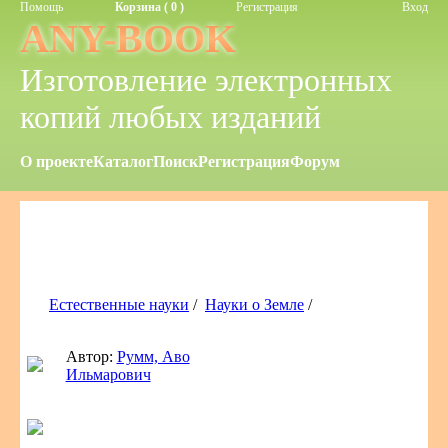
Помощь
Корзина ( 0 )
Регистрация
Вход
ANY-BOOK
Изготовление электронных
копий любых изданий
О проекте
Каталог
Поиск
Регистрация
Форум
Естественные науки
/
Науки о Земле
/
Автор:
Румм, Аво
Ильмарович