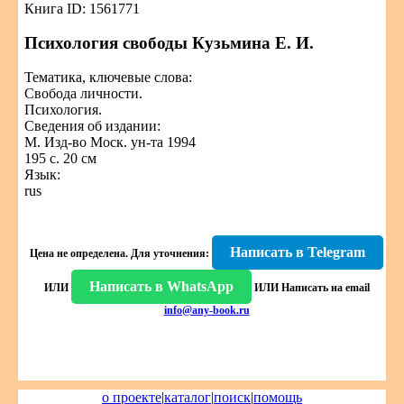
Книга ID: 1561771
Психология свободы Кузьмина Е. И.
Тематика, ключевые слова:
Свобода личности.
Психология.
Сведения об издании:
М. Изд-во Моск. ун-та 1994
195 с. 20 см
Язык:
rus
Написать в Telegram
Цена не определена.
Для уточнения:
Написать в WhatsApp
ИЛИ
ИЛИ
Написать на email
info@any-book.ru
о проекте
|
каталог
|
поиск
|
помощь