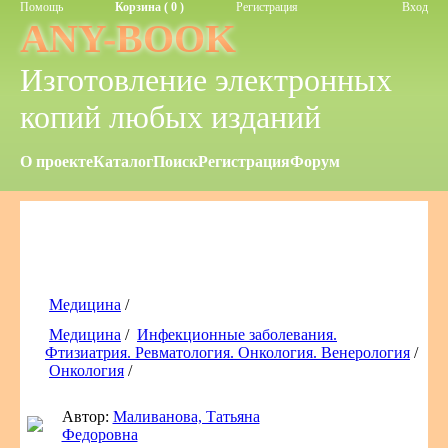
Помощь
Корзина ( 0 )
Регистрация
Вход
ANY-BOOK
Изготовление электронных
копий любых изданий
О проекте
Каталог
Поиск
Регистрация
Форум
Медицина
/
Медицина
/
Инфекционные заболевания.
Фтизиатрия. Ревматология. Онкология. Венерология
/
Онкология
/
Автор:
Маливанова, Татьяна
Федоровна