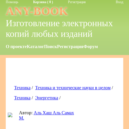
Помощь
Корзина ( 0 )
Регистрация
Вход
ANY-BOOK
Изготовление электронных
копий любых изданий
О проекте
Каталог
Поиск
Регистрация
Форум
Техника
/
Техника и технические науки в целом
/
Техника
/
Энергетика
/
Автор:
Аль Хаш Аль Самах
М.