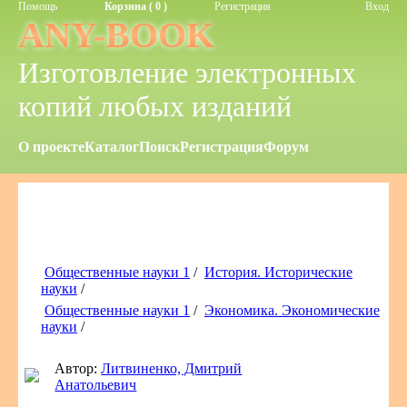
Помощь
Корзина ( 0 )
Регистрация
Вход
ANY-BOOK
Изготовление электронных
копий любых изданий
О проекте
Каталог
Поиск
Регистрация
Форум
Общественные науки 1
/
История. Исторические
науки
/
Общественные науки 1
/
Экономика. Экономические
науки
/
Автор:
Литвиненко, Дмитрий
Анатольевич