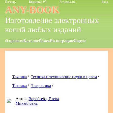
Помощь
Корзина ( 0 )
Регистрация
Вход
ANY-BOOK
Изготовление электронных
копий любых изданий
О проекте
Каталог
Поиск
Регистрация
Форум
Техника
/
Техника и технические науки в целом
/
Техника
/
Энергетика
/
Автор:
Воробьева, Елена
Михайловна